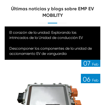
Últimas noticias y blogs sobre EMP EV
MOBILITY
El corazón de la unidad: Explorando las
intrincados de la Unidad de conducción EV
14
Descomponer los componentes de la unidad de
Feb
accionamiento EV de vanguardia
07
Feb
06
Feb