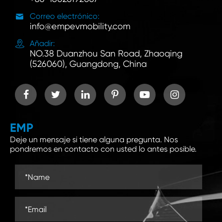

Correo electrónico:
info@empevmobility.com

Añadir:
NO.38 Duanzhou San Road, Zhaoqing
(526060), Guangdong, China
EMP
Deje un mensaje si tiene alguna pregunta. Nos
pondremos en contacto con usted lo antes posible.