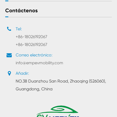
Contáctenos
Tel:
+86-18026192067
+86-18026192067
Correo electrónico:
info@empevmobility.com
Añadir:
NO.38 Duanzhou San Road, Zhaoqing (526060),
Guangdong, China